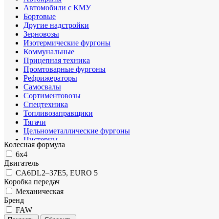
Автомобили с КМУ
Бортовые
Другие надстройки
Зерновозы
Изотермические фургоны
Коммунальные
Прицепная техника
Промтоварные фургоны
Рефрижераторы
Самосвалы
Сортиментовозы
Спецтехника
Топливозаправщики
Тягачи
Цельнометаллические фургоны
Цистерны
Колесная формула
Шасси
6х4
Двигатель
CA6DL2–37E5, EURO 5
Коробка передач
Механическая
Бренд
FAW