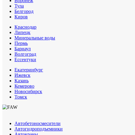
Воронеж
Тула
Белгород
Киров
Краснодар
Липецк
Минеральные воды
Пермь
Барнаул
Волгоград
Еcсентуки
Екатеринбург
Ижевск
Казань
Кемерово
Новосибирск
Томск
Автобетоносмесители
Автогидроподъемники
Автокраны