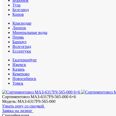
Воронеж
Тула
Белгород
Киров
Краснодар
Липецк
Минеральные воды
Пермь
Барнаул
Волгоград
Еcсентуки
Екатеринбург
Ижевск
Казань
Кемерово
Новосибирск
Томск
Сортиментовоз МАЗ-6317F9-565-000 6×6
Модель: МАЗ-6317F9-565-000
Узнать цену со скидкой
Заявка на лизинг
Спецификация