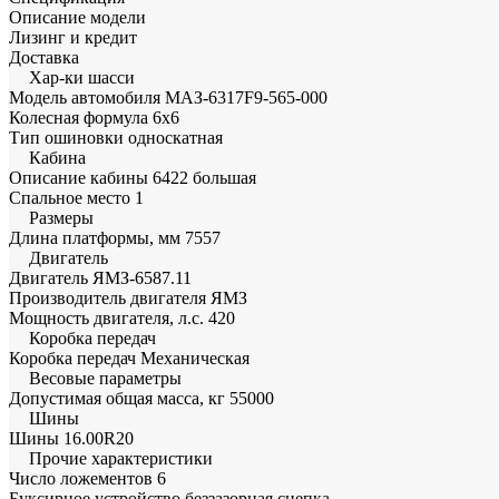
Описание модели
Лизинг и кредит
Доставка
Хар-ки шасси
Модель автомобиля
МАЗ-6317F9-565-000
Колесная формула
6х6
Тип ошиновки
односкатная
Кабина
Описание кабины
6422 большая
Спальное место
1
Размеры
Длина платформы, мм
7557
Двигатель
Двигатель
ЯМЗ-6587.11
Производитель двигателя
ЯМЗ
Мощность двигателя, л.с.
420
Коробка передач
Коробка передач
Механическая
Весовые параметры
Допустимая общая масса, кг
55000
Шины
Шины
16.00R20
Прочие характеристики
Число ложементов
6
Буксирное устройство
беззазорная сцепка