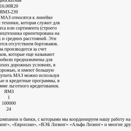
дноскатная
16.00R20
ЯМЗ-239
МАЗ относятся к линейке
техники, которая служит для
еса или сортимента (строего
пецтехника ориентирована на
 и средних расстояний. Эти
тся отсутствием бортоваяов.
а производится за счет
ков, которые еще называют
обили предназначены для
охих дорожных условиях, в
дорожью, и имеют большую
Купить МАЗ можно используя
ые и кредитные программы, в
амме льготного кредитования.
ЯМЗ
1
100000
24
омпании и банки, с которыми мы координируем нашу работу на 
инг», «Европлан», «ВЭБ Лизинг» «Альфа Лизинг» и многие дру