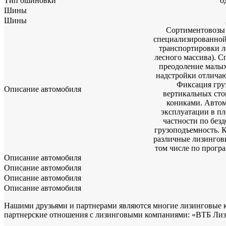
Тип ошиновки
о
Шины
Шины
Сортиментовозы 
специализированной 
транспортировки л
лесного массива). С
преодоление малых
надстройки отличаю
Фиксация груз
Описание автомобиля
вертикальных сто
кониками. Автом
эксплуатации в пл
частности по без
грузоподъемность. 
различные лизингов
том числе по прогр
Описание автомобиля
Описание автомобиля
Описание автомобиля
Описание автомобиля
Нашими друзьями и партнерами являются многие лизинговые к
партнерские отношения с лизинговыми компаниями: «ВТБ Лиз