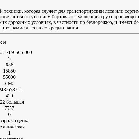
техники, которая служит для транспортировки леса или сортим
тличаются отсутствием бортоваяов. Фиксация груза производитс
хих дорожных условиях, в частности по бездорожью, и имеют 
 программе льготного кредитования.
КИ
317F9-565-000
5
6×6
15850
55000
ЯМЗ
МЗ-6587.11
420
22 большая
7557
6
азорная сцепка
ханическая
1