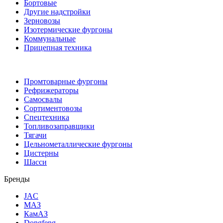
Бортовые
Другие надстройки
Зерновозы
Изотермические фургоны
Коммунальные
Прицепная техника
Промтоварные фургоны
Рефрижераторы
Самосвалы
Сортиментовозы
Спецтехника
Топливозаправщики
Тягачи
Цельнометаллические фургоны
Цистерны
Шасси
Бренды
JAC
МАЗ
КамАЗ
Dongfeng