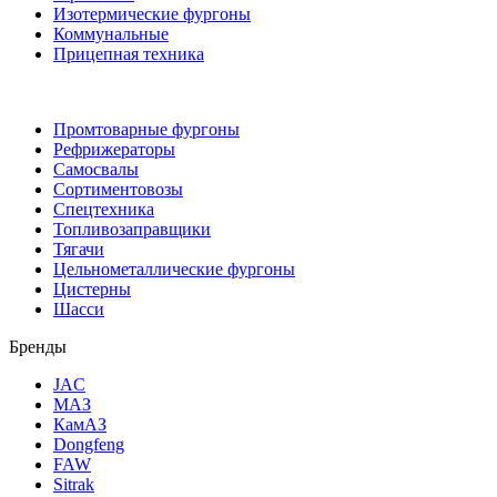
Изотермические фургоны
Коммунальные
Прицепная техника
Промтоварные фургоны
Рефрижераторы
Самосвалы
Сортиментовозы
Спецтехника
Топливозаправщики
Тягачи
Цельнометаллические фургоны
Цистерны
Шасси
Бренды
JAC
МАЗ
КамАЗ
Dongfeng
FAW
Sitrak