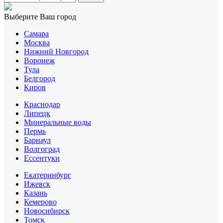
Выберите Ваш город
Самара
Москва
Нижний Новгород
Воронеж
Тула
Белгород
Киров
Краснодар
Липецк
Минеральные воды
Пермь
Барнаул
Волгоград
Еcсентуки
Екатеринбург
Ижевск
Казань
Кемерово
Новосибирск
Томск