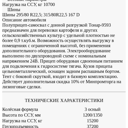
Нагрузка на ССУ, кг
10700
Шины
Шины
295/80 R22,5; 315/80R22,5 167 D
Описание автомобиля
Полуприцеп-самосвал с донной разгрузкой Тонар-9593
предназначен для перевозки картофеля и других
сельскохозяйственных культур с удельной плотностью не
более 0,9 т.куб.м. Возможность осуществлять выгрузку в
помещениях с ограниченной высотой, без применения
дополнительного оборудования. Электрооборудование
выполнено по двухпроводной схеме с номинальным
напряжением 24В. Прицеп оборудован сдвоенным питанием
для подключения к гидросистеме тягача. Кузов прицепа
цельнометаллический, оснащен задним распашным бортом.
Тент с боковой скруткой, входит в базовую комплектацию.
Действует дополнительная скидка 10% от Минпромторга на
лизинговые сделки.
ТЕХНИЧЕСКИЕ ХАРАКТЕРИСТИКИ
Колёсная формула
3 осный
Bысота по ССУ, мм
1200/1350
Нагрузка на ССУ, кг
15200
Грузоподъемность
37200