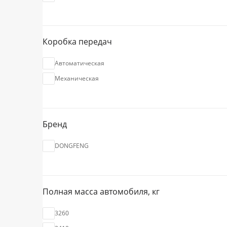
Прицепная техника
Коробка передач
Промтоварные фургоны
Автоматическая
Рефрижераторы
Механическая
Самосвалы
Бренд
Сортиментовозы
DONGFENG
Спецтехника
Топливозаправщики
Полная масса автомобиля, кг
3260
Тягачи