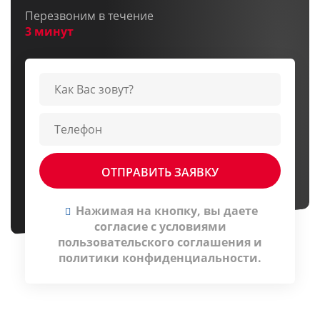
Перезвоним в течение
3 минут
Нажимая на кнопку, вы даете
согласие c условиями
пользовательского соглашения
и
политики конфиденциальности
.