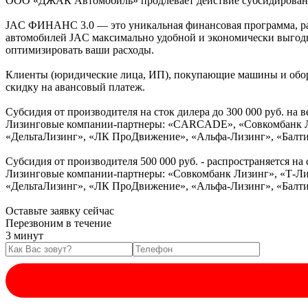
ООО «ДЖАК Автомобиль» продлевает действие субсидированн
JAC ФИНАНС 3.0 — это уникальная финансовая программа, раз
автомобилей JAC максимально удобной и экономически выгодно
оптимизировать ваши расходы.
Клиенты (юридические лица, ИП), покупающие машины и обору
скидку на авансовый платеж.
Субсидия от производителя на сток дилера до 300 000 руб. на
Лизинговые компании-партнеры: «CARCADE», «Совкомбанк Л
«ДельтаЛизинг», «ЛК ПроДвижение», «Альфа-Лизинг», «Балт
Субсидия от производителя 500 000 руб. - распространяется н
Лизинговые компании-партнеры: «Совкомбанк Лизинг», «Т-
«ДельтаЛизинг», «ЛК ПроДвижение», «Альфа-Лизинг», «Балти
Оставьте заявку сейчас
Перезвоним в течение
3 минут