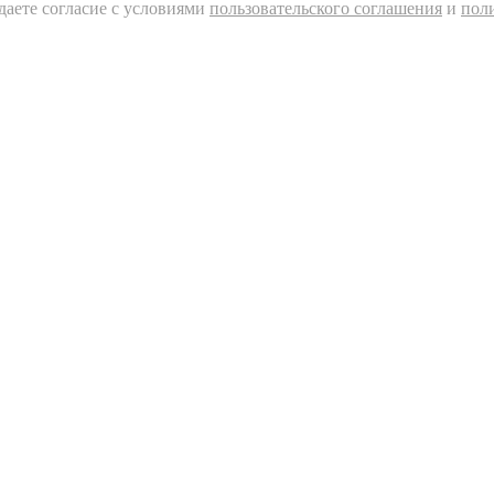
даете согласие c условиями
пользовательского соглашения
и
пол