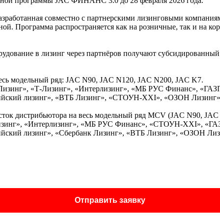
ой программы JAC ФИНАНС 3.0 до 28 февраля 2026 года.
работанная совместно с партнерскими лизинговыми компаниями.
й. Программа распространяется как на розничные, так и на ко
дование в лизинг через партнёров получают субсидированный 
 весь модельный ряд: JAC N90, JAC N120, JAC N200, JAC K7.
изинг», «Т-Лизинг», «Интерлизинг», «МБ РУС Финанс», «ГА
ийский лизинг», «ВТБ Лизинг», «СТОУН-XXI», «ОЗОН Лизинг»
а сток дистрибьютора на весь модельный ряд MCV (JAC N90, JAC
Лизинг», «Интерлизинг», «МБ РУС Финанс», «СТОУН-XXI», «
йский лизинг», «Сбербанк Лизинг», «ВТБ Лизинг», «ОЗОН Лиз