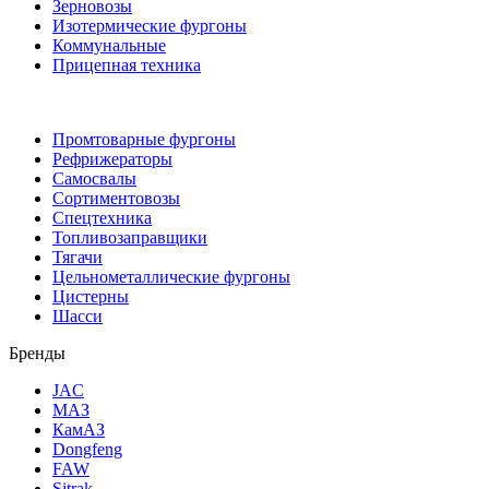
Зерновозы
Изотермические фургоны
Коммунальные
Прицепная техника
Промтоварные фургоны
Рефрижераторы
Самосвалы
Сортиментовозы
Спецтехника
Топливозаправщики
Тягачи
Цельнометаллические фургоны
Цистерны
Шасси
Бренды
JAC
МАЗ
КамАЗ
Dongfeng
FAW
Sitrak