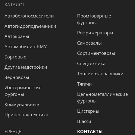
КАТАЛОГ
Автобетоносмесители
Промтоварные
фургоны
Автогидроподъемники
Рефрижераторы
Автокраны
Самосвалы
Автомобили с КМУ
Сортиментовозы
Бортовые
Спецтехника
Другие надстройки
Топливозаправщики
Зерновозы
Тягачи
Изотермические
фургоны
Цельнометаллические
фургоны
Коммунальные
Цистерны
Прицепная техника
Шасси
БРЕНДЫ
КОНТАКТЫ