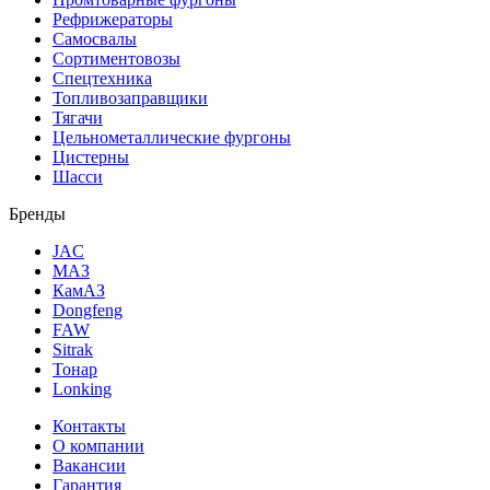
Рефрижераторы
Самосвалы
Сортиментовозы
Спецтехника
Топливозаправщики
Тягачи
Цельнометаллические фургоны
Цистерны
Шасси
Бренды
JAC
МАЗ
КамАЗ
Dongfeng
FAW
Sitrak
Тонар
Lonking
Контакты
О компании
Вакансии
Гарантия