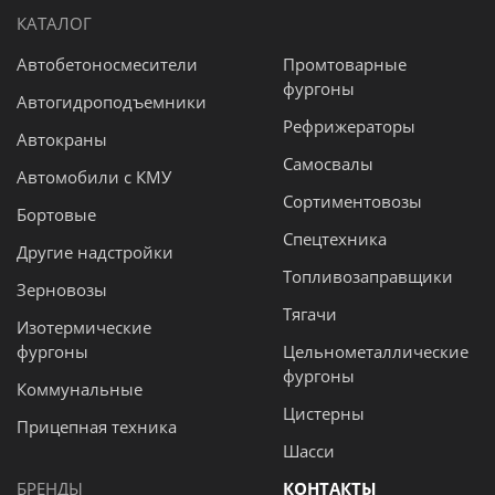
КАТАЛОГ
Автобетоносмесители
Промтоварные
фургоны
Автогидроподъемники
Рефрижераторы
Автокраны
Самосвалы
Автомобили с КМУ
Сортиментовозы
Бортовые
Спецтехника
Другие надстройки
Топливозаправщики
Зерновозы
Тягачи
Изотермические
фургоны
Цельнометаллические
фургоны
Коммунальные
Цистерны
Прицепная техника
Шасси
БРЕНДЫ
КОНТАКТЫ